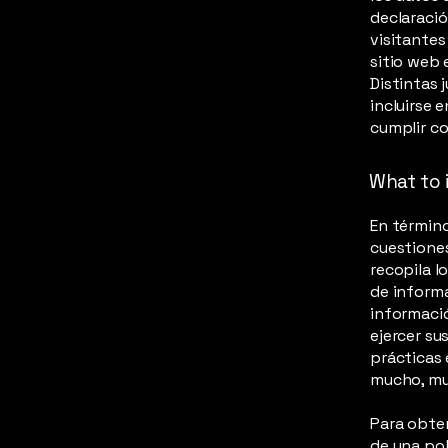
declaració
visitantes
sitio web 
Distintas 
incluirse 
cumplir co
What to i
En término
cuestiones
recopila l
de informa
informació
ejercer su
prácticas 
mucho, mu
Para obten
de una pol