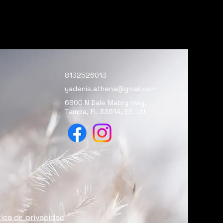
8132526013
yadenis.athena@gmail.com
6800 N Dale Mabry Hwy,
Tampa, FL 33614, EE. UU.
tica de privacidad