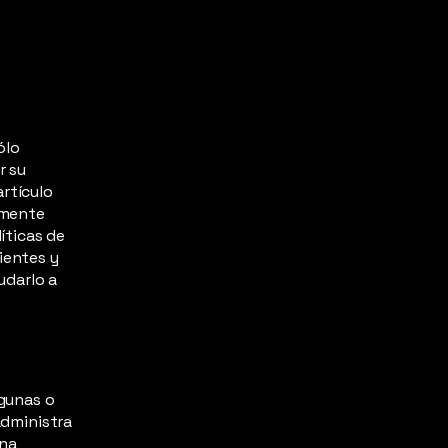
ólo
r su
rtículo
lmente
íticas de
ientes y
udarlo a
lgunas o
administra
una