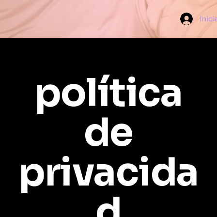
Inici
política
de
privacida
d