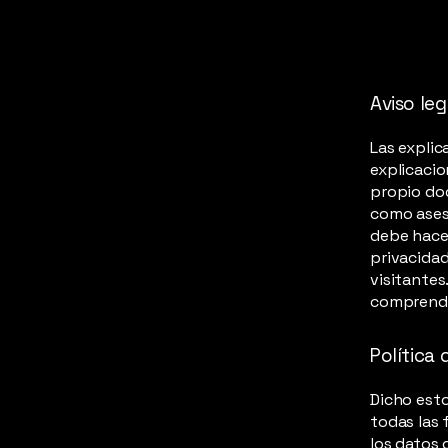
Aviso leg
Las explic
explicacio
propio doc
como ases
debe hace
privacidad
visitante
comprender
Política
Dicho esto
todas las 
los datos 