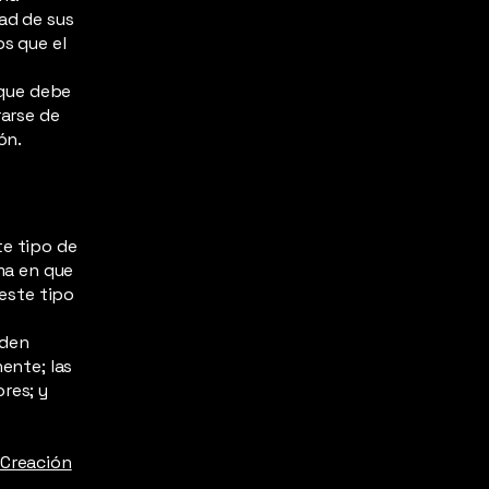
ad de sus
os que el
 que debe
rarse de
ón.
te tipo de
rma en que
 este tipo
eden
ente; las
res; y
Creación